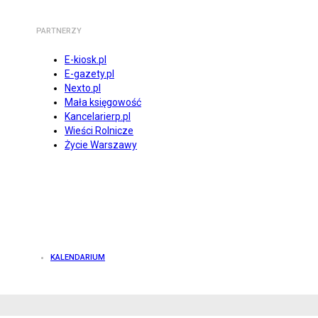
PARTNERZY
E-kiosk.pl
E-gazety.pl
Nexto.pl
Mała księgowość
Kancelarierp.pl
Wieści Rolnicze
Życie Warszawy
KALENDARIUM