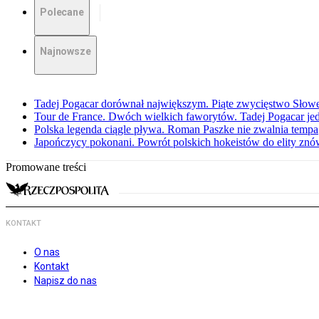
Polecane
Najnowsze
Tadej Pogacar dorównał największym. Piąte zwycięstwo Słow
Tour de France. Dwóch wielkich faworytów. Tadej Pogacar jedz
Polska legenda ciągle pływa. Roman Paszke nie zwalnia tempa
Japończycy pokonani. Powrót polskich hokeistów do elity znów 
Promowane treści
KONTAKT
O nas
Kontakt
Napisz do nas