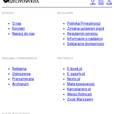
KONTAKT
REGULAMIN
O nas
Polityka Prywatności
Kontakt
Zmiana ustawień zgód
Napisz do nas
Regulamin serwisu
Informacje o nadawcy
Deklaracja dostępności
REKLAMA I PRENUMERATA
PARTNERZY
Reklama
E-kiosk.pl
Ogłoszenia
E-gazety.pl
Prenumerata
Nexto.pl
Archiwum
Mała księgowość
Kancelarierp.pl
Wieści Rolnicze
Życie Warszawy
NASZE WYDARZENIA