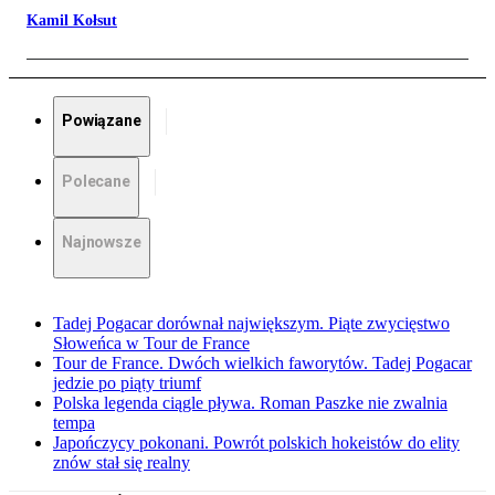
Kamil Kołsut
Powiązane
Polecane
Najnowsze
Tadej Pogacar dorównał największym. Piąte zwycięstwo
Słoweńca w Tour de France
Tour de France. Dwóch wielkich faworytów. Tadej Pogacar
jedzie po piąty triumf
Polska legenda ciągle pływa. Roman Paszke nie zwalnia
tempa
Japończycy pokonani. Powrót polskich hokeistów do elity
znów stał się realny