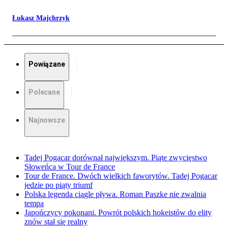
Łukasz Majchrzyk
Powiązane
Polecane
Najnowsze
Tadej Pogacar dorównał największym. Piąte zwycięstwo
Słoweńca w Tour de France
Tour de France. Dwóch wielkich faworytów. Tadej Pogacar
jedzie po piąty triumf
Polska legenda ciągle pływa. Roman Paszke nie zwalnia
tempa
Japończycy pokonani. Powrót polskich hokeistów do elity
znów stał się realny