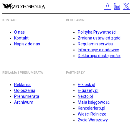
KONTAKT
REGULAMIN
O nas
Polityka Prywatności
Kontakt
Zmiana ustawień zgód
Napisz do nas
Regulamin serwisu
Informacje o nadawcy
Deklaracja dostępności
REKLAMA I PRENUMERATA
PARTNERZY
Reklama
E-kiosk.pl
Ogłoszenia
E-gazety.pl
Prenumerata
Nexto.pl
Archiwum
Mała księgowość
Kancelarierp.pl
Wieści Rolnicze
Życie Warszawy