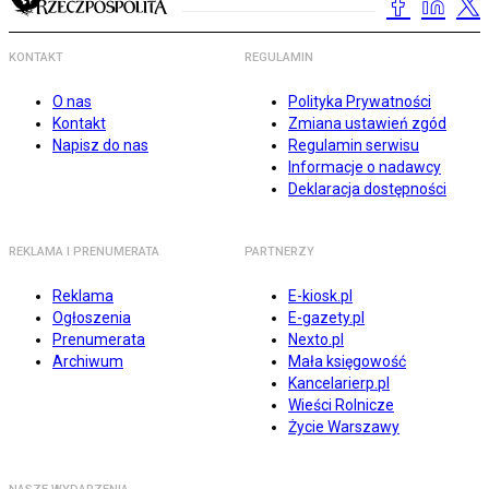
KONTAKT
REGULAMIN
O nas
Polityka Prywatności
Kontakt
Zmiana ustawień zgód
Napisz do nas
Regulamin serwisu
Informacje o nadawcy
Deklaracja dostępności
REKLAMA I PRENUMERATA
PARTNERZY
Reklama
E-kiosk.pl
Ogłoszenia
E-gazety.pl
Prenumerata
Nexto.pl
Archiwum
Mała księgowość
Kancelarierp.pl
Wieści Rolnicze
Życie Warszawy