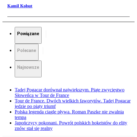
Kamil Kołsut
Powiązane
Polecane
Najnowsze
Tadej Pogacar dorównał największym. Piąte zwycięstwo
Słoweńca w Tour de France
Tour de France. Dwóch wielkich faworytów. Tadej Pogacar
jedzie po piąty triumf
Polska legenda ciągle pływa. Roman Paszke nie zwalnia
tempa
Japończycy pokonani. Powrót polskich hokeistów do elity
znów stał się realny