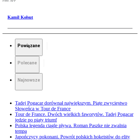
Foto: AFP
Kamil Kołsut
Powiązane
Polecane
Najnowsze
Tadej Pogacar dorównał największym. Piąte zwycięstwo
Słoweńca w Tour de France
Tour de France. Dwóch wielkich faworytów. Tadej Pogacar
jedzie po piąty triumf
Polska legenda ciągle pływa. Roman Paszke nie zwalnia
tempa
Japończycy pokonani. Powrót polskich hokeistów do elity