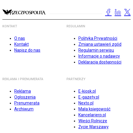
KONTAKT
REGULAMIN
O nas
Polityka Prywatności
Kontakt
Zmiana ustawień zgód
Napisz do nas
Regulamin serwisu
Informacje o nadawcy
Deklaracja dostępności
REKLAMA I PRENUMERATA
PARTNERZY
Reklama
E-kiosk.pl
Ogłoszenia
E-gazety.pl
Prenumerata
Nexto.pl
Archiwum
Mała księgowość
Kancelarierp.pl
Wieści Rolnicze
Życie Warszawy