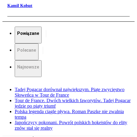
Kamil Kołsut
Powiązane
Polecane
Najnowsze
Tadej Pogacar dorównał największym. Piąte zwycięstwo
Słoweńca w Tour de France
Tour de France. Dwóch wielkich faworytów. Tadej Pogacar
jedzie po piąty triumf
Polska legenda ciągle pływa. Roman Paszke nie zwalnia
tempa
Japończycy pokonani. Powrót polskich hokeistów do elity
znów stał się realny