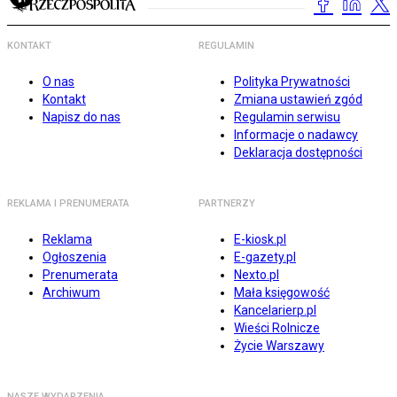
KONTAKT
REGULAMIN
O nas
Polityka Prywatności
Kontakt
Zmiana ustawień zgód
Napisz do nas
Regulamin serwisu
Informacje o nadawcy
Deklaracja dostępności
REKLAMA I PRENUMERATA
PARTNERZY
Reklama
E-kiosk.pl
Ogłoszenia
E-gazety.pl
Prenumerata
Nexto.pl
Archiwum
Mała księgowość
Kancelarierp.pl
Wieści Rolnicze
Życie Warszawy
NASZE WYDARZENIA