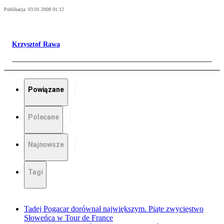
Publikacja:
03.01.2008 01:12
Krzysztof Rawa
Powiązane
Polecane
Najnowsze
Tagi
Tadej Pogacar dorównał największym. Piąte zwycięstwo
Słoweńca w Tour de France