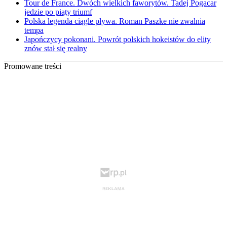
Tour de France. Dwóch wielkich faworytów. Tadej Pogacar
jedzie po piąty triumf
Polska legenda ciągle pływa. Roman Paszke nie zwalnia
tempa
Japończycy pokonani. Powrót polskich hokeistów do elity
znów stał się realny
Promowane treści