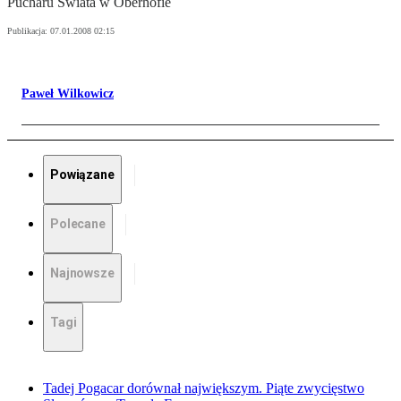
Pucharu Świata w Oberhofie
Publikacja:
07.01.2008 02:15
Paweł Wilkowicz
Powiązane
Polecane
Najnowsze
Tagi
Tadej Pogacar dorównał największym. Piąte zwycięstwo