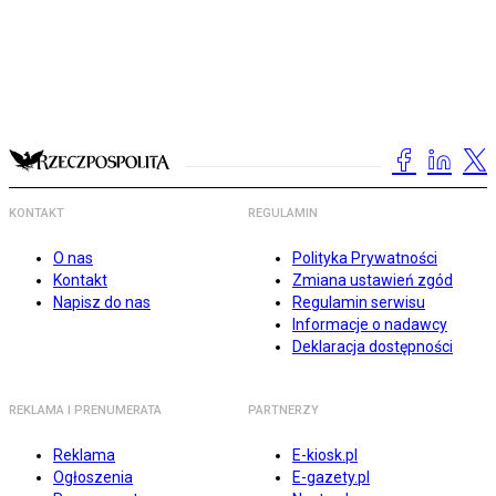
KONTAKT
REGULAMIN
O nas
Polityka Prywatności
Kontakt
Zmiana ustawień zgód
Napisz do nas
Regulamin serwisu
Informacje o nadawcy
Deklaracja dostępności
REKLAMA I PRENUMERATA
PARTNERZY
Reklama
E-kiosk.pl
Ogłoszenia
E-gazety.pl