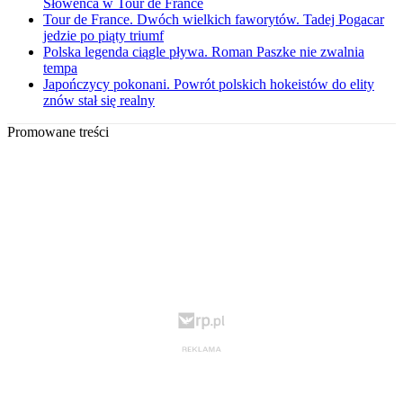
Słoweńca w Tour de France
Tour de France. Dwóch wielkich faworytów. Tadej Pogacar
jedzie po piąty triumf
Polska legenda ciągle pływa. Roman Paszke nie zwalnia
tempa
Japończycy pokonani. Powrót polskich hokeistów do elity
znów stał się realny
Promowane treści