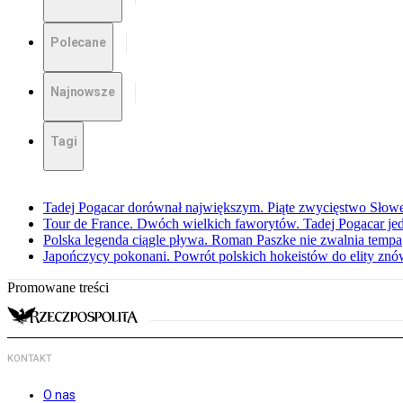
Polecane
Najnowsze
Tagi
Tadej Pogacar dorównał największym. Piąte zwycięstwo Słow
Tour de France. Dwóch wielkich faworytów. Tadej Pogacar jedz
Polska legenda ciągle pływa. Roman Paszke nie zwalnia tempa
Japończycy pokonani. Powrót polskich hokeistów do elity znów 
Promowane treści
KONTAKT
O nas