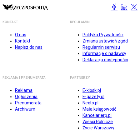
KONTAKT
REGULAMIN
O nas
Polityka Prywatności
Kontakt
Zmiana ustawień zgód
Napisz do nas
Regulamin serwisu
Informacje o nadawcy
Deklaracja dostępności
REKLAMA I PRENUMERATA
PARTNERZY
Reklama
E-kiosk.pl
Ogłoszenia
E-gazety.pl
Prenumerata
Nexto.pl
Archiwum
Mała księgowość
Kancelarierp.pl
Wieści Rolnicze
Życie Warszawy