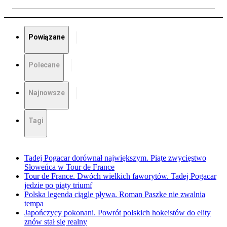
Powiązane
Polecane
Najnowsze
Tagi
Tadej Pogacar dorównał największym. Piąte zwycięstwo
Słoweńca w Tour de France
Tour de France. Dwóch wielkich faworytów. Tadej Pogacar
jedzie po piąty triumf
Polska legenda ciągle pływa. Roman Paszke nie zwalnia
tempa
Japończycy pokonani. Powrót polskich hokeistów do elity
znów stał się realny