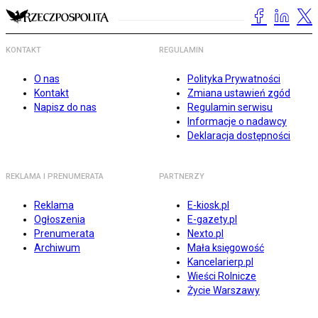
KONTAKT
REGULAMIN
O nas
Polityka Prywatności
Kontakt
Zmiana ustawień zgód
Napisz do nas
Regulamin serwisu
Informacje o nadawcy
Deklaracja dostępności
REKLAMA I PRENUMERATA
PARTNERZY
Reklama
E-kiosk.pl
Ogłoszenia
E-gazety.pl
Prenumerata
Nexto.pl
Archiwum
Mała księgowość
Kancelarierp.pl
Wieści Rolnicze
Życie Warszawy