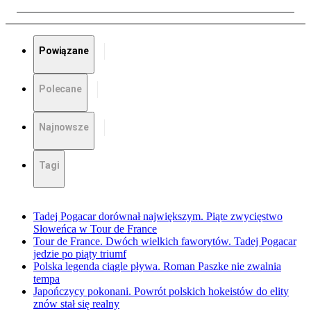
Powiązane
Polecane
Najnowsze
Tagi
Tadej Pogacar dorównał największym. Piąte zwycięstwo
Słoweńca w Tour de France
Tour de France. Dwóch wielkich faworytów. Tadej Pogacar
jedzie po piąty triumf
Polska legenda ciągle pływa. Roman Paszke nie zwalnia
tempa
Japończycy pokonani. Powrót polskich hokeistów do elity
znów stał się realny