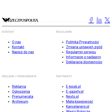
KONTAKT
REGULAMIN
O nas
Polityka Prywatności
Kontakt
Zmiana ustawień zgód
Napisz do nas
Regulamin serwisu
Informacje o nadawcy
Deklaracja dostępności
REKLAMA I PRENUMERATA
PARTNERZY
Reklama
E-kiosk.pl
Ogłoszenia
E-gazety.pl
Prenumerata
Nexto.pl
Archiwum
Mała księgowość
Kancelarierp.pl
Wieści Rolnicze