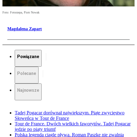
Foto: Fotorzepa, Piotr Nowak
Magdalena Zapart
Powiązane
Polecane
Najnowsze
Tadej Pogacar dorównał największym. Piąte zwycięstwo
Słoweńca w Tour de France
Tour de France. Dwóch wielkich faworytów. Tadej Pogacar
jedzie po piąty triumf
Polska legenda ciągle pływa. Roman Paszke nie zwalnia