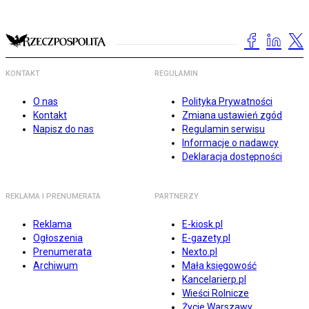
KONTAKT
REGULAMIN
O nas
Polityka Prywatności
Kontakt
Zmiana ustawień zgód
Napisz do nas
Regulamin serwisu
Informacje o nadawcy
Deklaracja dostępności
REKLAMA I PRENUMERATA
PARTNERZY
Reklama
E-kiosk.pl
Ogłoszenia
E-gazety.pl
Prenumerata
Nexto.pl
Archiwum
Mała księgowość
Kancelarierp.pl
Wieści Rolnicze
Życie Warszawy