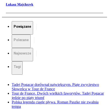
Łukasz Majchrzyk
Powiązane
Polecane
Najnowsze
Tagi
Tadej Pogacar dorównał największym. Piąte zwycięstwo
Słoweńca w Tour de France
Tour de France. Dwóch wielkich faworytów. Tadej Pogacar
jedzie po piąty triumf
Polska legenda ciągle pływa. Roman Paszke nie zwalnia
tempa