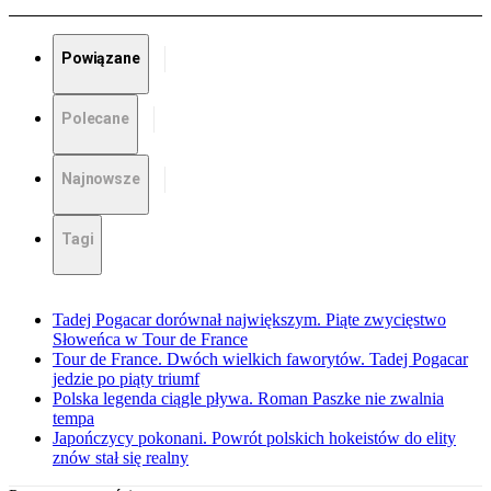
Powiązane
Polecane
Najnowsze
Tagi
Tadej Pogacar dorównał największym. Piąte zwycięstwo
Słoweńca w Tour de France
Tour de France. Dwóch wielkich faworytów. Tadej Pogacar
jedzie po piąty triumf
Polska legenda ciągle pływa. Roman Paszke nie zwalnia
tempa
Japończycy pokonani. Powrót polskich hokeistów do elity
znów stał się realny