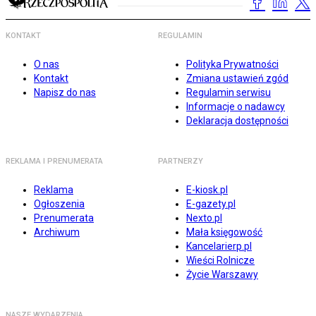
KONTAKT
REGULAMIN
O nas
Polityka Prywatności
Kontakt
Zmiana ustawień zgód
Napisz do nas
Regulamin serwisu
Informacje o nadawcy
Deklaracja dostępności
REKLAMA I PRENUMERATA
PARTNERZY
Reklama
E-kiosk.pl
Ogłoszenia
E-gazety.pl
Prenumerata
Nexto.pl
Archiwum
Mała księgowość
Kancelarierp.pl
Wieści Rolnicze
Życie Warszawy
NASZE WYDARZENIA