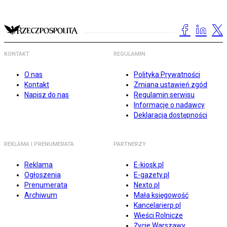
KONTAKT
REGULAMIN
O nas
Polityka Prywatności
Kontakt
Zmiana ustawień zgód
Napisz do nas
Regulamin serwisu
Informacje o nadawcy
Deklaracja dostępności
REKLAMA I PRENUMERATA
PARTNERZY
Reklama
E-kiosk.pl
Ogłoszenia
E-gazety.pl
Prenumerata
Nexto.pl
Archiwum
Mała księgowość
Kancelarierp.pl
Wieści Rolnicze
Życie Warszawy