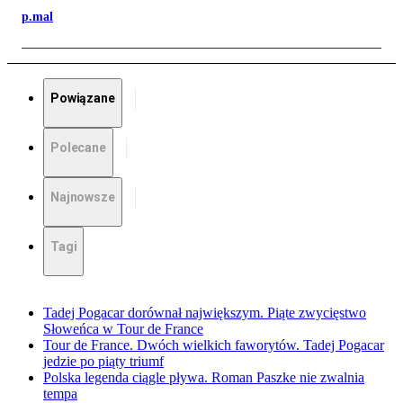
p.mal
Powiązane
Polecane
Najnowsze
Tagi
Tadej Pogacar dorównał największym. Piąte zwycięstwo
Słoweńca w Tour de France
Tour de France. Dwóch wielkich faworytów. Tadej Pogacar
jedzie po piąty triumf
Polska legenda ciągle pływa. Roman Paszke nie zwalnia
tempa