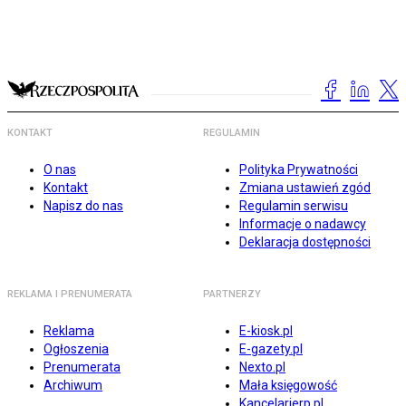
KONTAKT
REGULAMIN
O nas
Polityka Prywatności
Kontakt
Zmiana ustawień zgód
Napisz do nas
Regulamin serwisu
Informacje o nadawcy
Deklaracja dostępności
REKLAMA I PRENUMERATA
PARTNERZY
Reklama
E-kiosk.pl
Ogłoszenia
E-gazety.pl
Prenumerata
Nexto.pl
Archiwum
Mała księgowość
Kancelarierp.pl