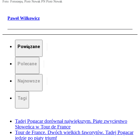
Foto: Fotorzepa, Piotr Nowak PN Piotr Nowak
Paweł Wilkowicz
Powiązane
Polecane
Najnowsze
Tagi
Tadej Pogacar dorównał największym. Piąte zwycięstwo
Słoweńca w Tour de France
Tour de France. Dwóch wielkich faworytów. Tadej Pogacar
jedzie po piąty triumf