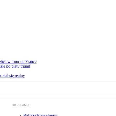
eńca w Tour de France
ie po piąty triumf
stał się realny
REGULAMIN
Polityka Prywatności