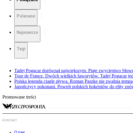
Polecane
Najnowsze
Tagi
Tadej Pogacar dorównał największym. Piąte zwycięstwo Słow
Tour de France. Dwóch wielkich faworytów. Tadej Pogacar jedz
Polska legenda ciągle pływa. Roman Paszke nie zwalnia tempa
Japończycy pokonani. Powrót polskich hokeistów do elity znów 
Promowane treści
KONTAKT
O nas