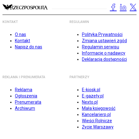
KONTAKT
REGULAMIN
O nas
Polityka Prywatności
Kontakt
Zmiana ustawień zgód
Napisz do nas
Regulamin serwisu
Informacje o nadawcy
Deklaracja dostępności
REKLAMA I PRENUMERATA
PARTNERZY
Reklama
E-kiosk.pl
Ogłoszenia
E-gazety.pl
Prenumerata
Nexto.pl
Archiwum
Mała księgowość
Kancelarierp.pl
Wieści Rolnicze
Życie Warszawy