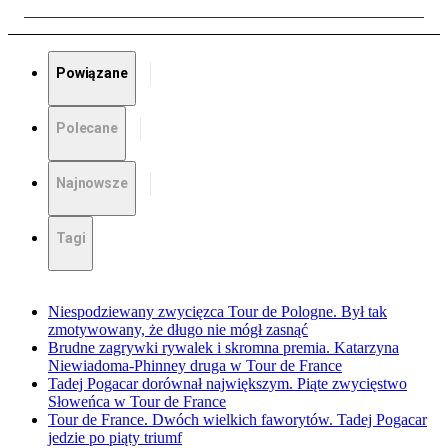
Powiązane
Polecane
Najnowsze
Tagi
Niespodziewany zwycięzca Tour de Pologne. Był tak
zmotywowany, że długo nie mógł zasnąć
Brudne zagrywki rywalek i skromna premia. Katarzyna
Niewiadoma-Phinney druga w Tour de France
Tadej Pogacar dorównał największym. Piąte zwycięstwo
Słoweńca w Tour de France
Tour de France. Dwóch wielkich faworytów. Tadej Pogacar
jedzie po piąty triumf