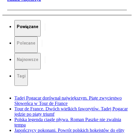
Powiązane
Polecane
Najnowsze
Tagi
Tadej Pogacar dorównał największym. Piąte zwycięstwo
Słoweńca w Tour de France
Tour de France. Dwóch wielkich faworytów. Tadej Pogacar
jedzie po piąty triumf
Polska legenda ciągle pływa. Roman Paszke nie zwalnia
tempa
Japończycy pokonani. Powrót polskich hokeistów do elity