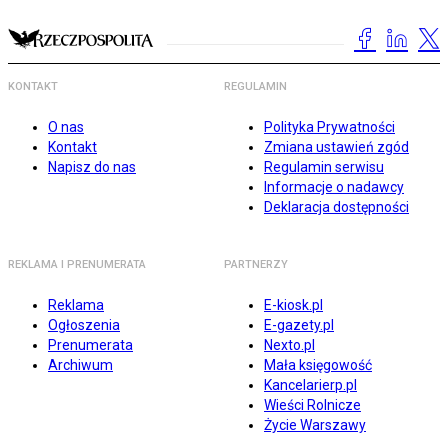
KONTAKT
REGULAMIN
O nas
Polityka Prywatności
Kontakt
Zmiana ustawień zgód
Napisz do nas
Regulamin serwisu
Informacje o nadawcy
Deklaracja dostępności
REKLAMA I PRENUMERATA
PARTNERZY
Reklama
E-kiosk.pl
Ogłoszenia
E-gazety.pl
Prenumerata
Nexto.pl
Archiwum
Mała księgowość
Kancelarierp.pl
Wieści Rolnicze
Życie Warszawy