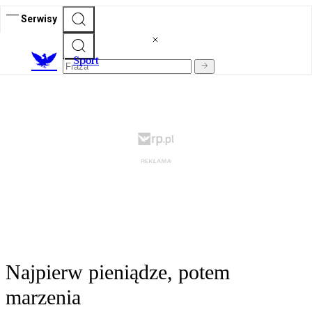
Serwisy
S
port
Najpierw pieniądze, potem
marzenia