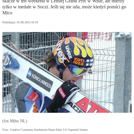
skacze w ten weekend w Letniej Grand Prix w Wiśle, ale mierzy
tylko w medale w Soczi. Jeśli się nie uda, może kiedyś pomści go
Mico
Publikacja:
03.08.2013 01:01
(fot.Miho NL)
Foto: Creative Commons Attribution-Share Alike 3.0 Unported license