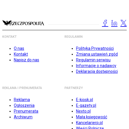
KONTAKT
REGULAMIN
O nas
Polityka Prywatności
Kontakt
Zmiana ustawień zgód
Napisz do nas
Regulamin serwisu
Informacje o nadawcy
Deklaracja dostępności
REKLAMA I PRENUMERATA
PARTNERZY
Reklama
E-kiosk.pl
Ogłoszenia
E-gazety.pl
Prenumerata
Nexto.pl
Archiwum
Mała księgowość
Kancelarierp.pl
Wieści Rolnicze