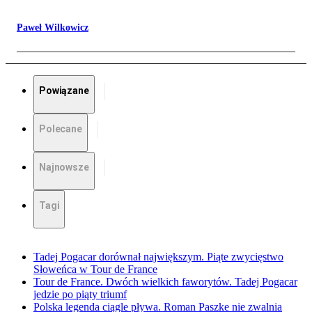
Paweł Wilkowicz
Powiązane
Polecane
Najnowsze
Tagi
Tadej Pogacar dorównał największym. Piąte zwycięstwo
Słoweńca w Tour de France
Tour de France. Dwóch wielkich faworytów. Tadej Pogacar
jedzie po piąty triumf
Polska legenda ciągle pływa. Roman Paszke nie zwalnia