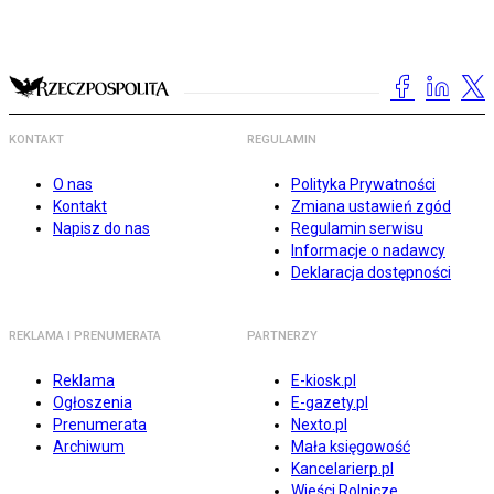
KONTAKT
REGULAMIN
O nas
Polityka Prywatności
Kontakt
Zmiana ustawień zgód
Napisz do nas
Regulamin serwisu
Informacje o nadawcy
Deklaracja dostępności
REKLAMA I PRENUMERATA
PARTNERZY
Reklama
E-kiosk.pl
Ogłoszenia
E-gazety.pl
Prenumerata
Nexto.pl
Archiwum
Mała księgowość
Kancelarierp.pl
Wieści Rolnicze