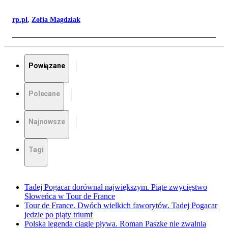
rp.pl
,
Zofia Magdziak
Powiązane
Polecane
Najnowsze
Tagi
Tadej Pogacar dorównał największym. Piąte zwycięstwo
Słoweńca w Tour de France
Tour de France. Dwóch wielkich faworytów. Tadej Pogacar
jedzie po piąty triumf
Polska legenda ciągle pływa. Roman Paszke nie zwalnia