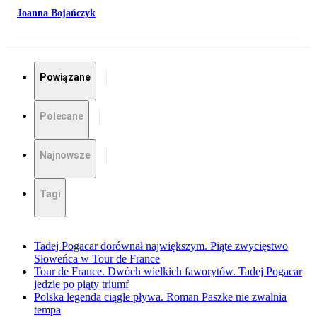
Joanna Bojańczyk
Powiązane
Polecane
Najnowsze
Tagi
Tadej Pogacar dorównał największym. Piąte zwycięstwo
Słoweńca w Tour de France
Tour de France. Dwóch wielkich faworytów. Tadej Pogacar
jedzie po piąty triumf
Polska legenda ciągle pływa. Roman Paszke nie zwalnia
tempa