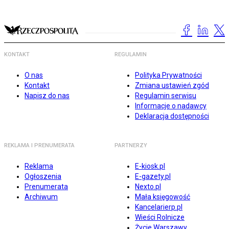
KONTAKT
REGULAMIN
O nas
Polityka Prywatności
Kontakt
Zmiana ustawień zgód
Napisz do nas
Regulamin serwisu
Informacje o nadawcy
Deklaracja dostępności
REKLAMA I PRENUMERATA
PARTNERZY
Reklama
E-kiosk.pl
Ogłoszenia
E-gazety.pl
Prenumerata
Nexto.pl
Archiwum
Mała księgowość
Kancelarierp.pl
Wieści Rolnicze
Życie Warszawy