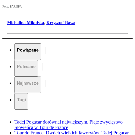
Foto: PAP/EPA
Michalina Mikulska
,
Krzysztof Rawa
Powiązane
Polecane
Najnowsze
Tagi
Tadej Pogacar dorównał największym. Piąte zwycięstwo
Słoweńca w Tour de France
Tour de France. Dwóch wielkich faworytów. Tadej Pogacar