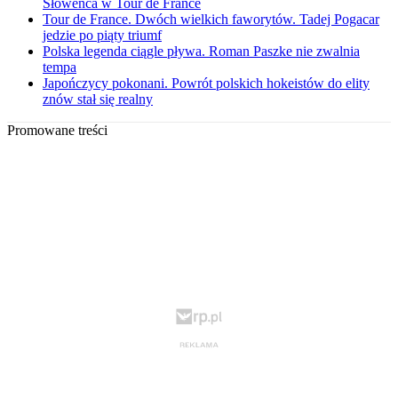
Słoweńca w Tour de France
Tour de France. Dwóch wielkich faworytów. Tadej Pogacar
jedzie po piąty triumf
Polska legenda ciągle pływa. Roman Paszke nie zwalnia
tempa
Japończycy pokonani. Powrót polskich hokeistów do elity
znów stał się realny
Promowane treści