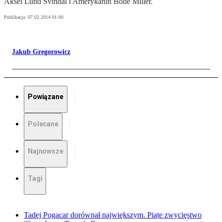
Aksel Lund Svindal i Amerykanin Bode Miller.
Publikacja:
07.02.2014 01:00
Jakub Gregorowicz
Powiązane
Polecane
Najnowsze
Tagi
Tadej Pogacar dorównał największym. Piąte zwycięstwo