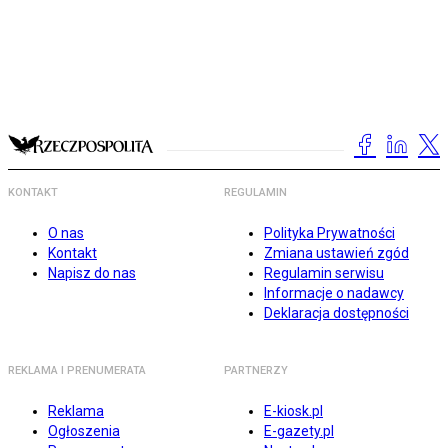
KONTAKT
REGULAMIN
O nas
Polityka Prywatności
Kontakt
Zmiana ustawień zgód
Napisz do nas
Regulamin serwisu
Informacje o nadawcy
Deklaracja dostępności
REKLAMA I PRENUMERATA
PARTNERZY
Reklama
E-kiosk.pl
Ogłoszenia
E-gazety.pl