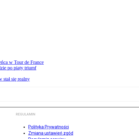
eńca w Tour de France
ie po piąty triumf
stał się realny
REGULAMIN
Polityka Prywatności
Zmiana ustawień zgód