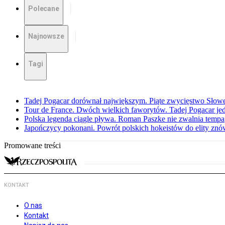
Polecane
Najnowsze
Tagi
Tadej Pogacar dorównał największym. Piąte zwycięstwo Słow
Tour de France. Dwóch wielkich faworytów. Tadej Pogacar jedz
Polska legenda ciągle pływa. Roman Paszke nie zwalnia tempa
Japończycy pokonani. Powrót polskich hokeistów do elity znów 
Promowane treści
KONTAKT
O nas
Kontakt