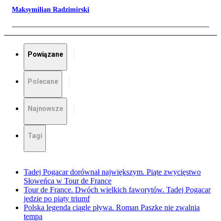
Maksymilian Radzimirski
Powiązane
Polecane
Najnowsze
Tagi
Tadej Pogacar dorównał największym. Piąte zwycięstwo
Słoweńca w Tour de France
Tour de France. Dwóch wielkich faworytów. Tadej Pogacar
jedzie po piąty triumf
Polska legenda ciągle pływa. Roman Paszke nie zwalnia
tempa