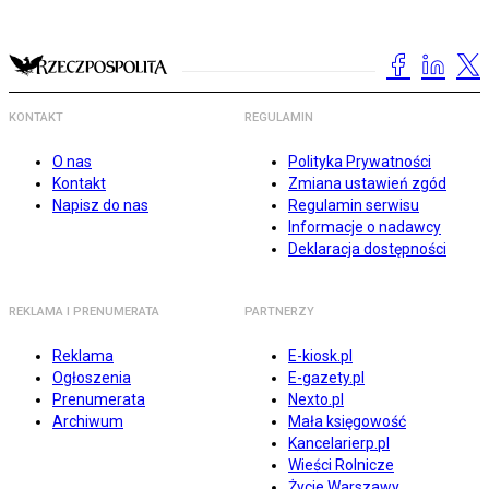
KONTAKT
REGULAMIN
O nas
Polityka Prywatności
Kontakt
Zmiana ustawień zgód
Napisz do nas
Regulamin serwisu
Informacje o nadawcy
Deklaracja dostępności
REKLAMA I PRENUMERATA
PARTNERZY
Reklama
E-kiosk.pl
Ogłoszenia
E-gazety.pl
Prenumerata
Nexto.pl
Archiwum
Mała księgowość
Kancelarierp.pl
Wieści Rolnicze
Życie Warszawy