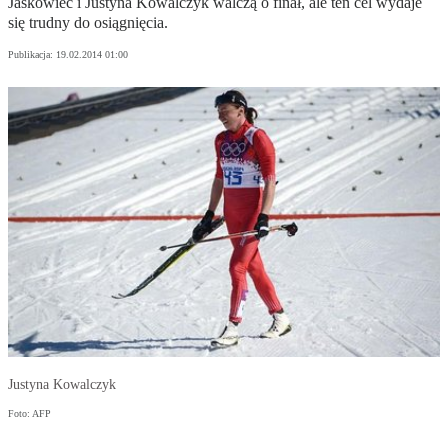
Jaśkowiec i Justyna Kowalczyk walczą o finał, ale ten cel wydaje
się trudny do osiągnięcia.
Publikacja:
19.02.2014 01:00
Justyna Kowalczyk
Foto: AFP