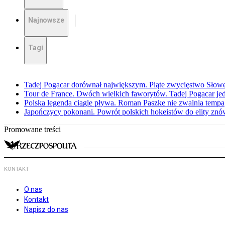
Najnowsze
Tagi
Tadej Pogacar dorównał największym. Piąte zwycięstwo Słow
Tour de France. Dwóch wielkich faworytów. Tadej Pogacar jedz
Polska legenda ciągle pływa. Roman Paszke nie zwalnia tempa
Japończycy pokonani. Powrót polskich hokeistów do elity znów 
Promowane treści
KONTAKT
O nas
Kontakt
Napisz do nas