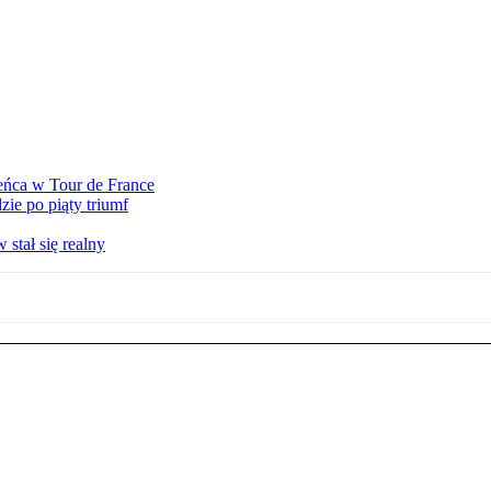
eńca w Tour de France
ie po piąty triumf
stał się realny