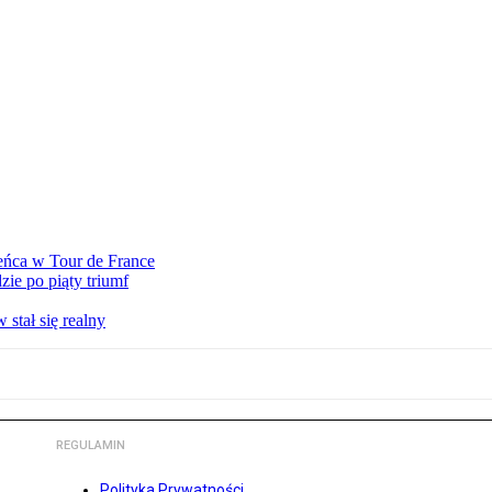
eńca w Tour de France
ie po piąty triumf
stał się realny
REGULAMIN
Polityka Prywatności