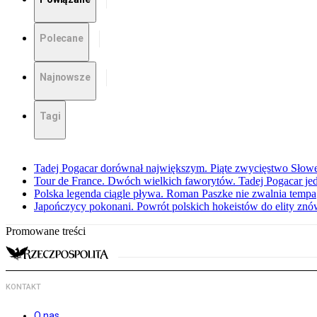
Polecane
Najnowsze
Tagi
Tadej Pogacar dorównał największym. Piąte zwycięstwo Słow
Tour de France. Dwóch wielkich faworytów. Tadej Pogacar jedz
Polska legenda ciągle pływa. Roman Paszke nie zwalnia tempa
Japończycy pokonani. Powrót polskich hokeistów do elity znów 
Promowane treści
KONTAKT
O nas