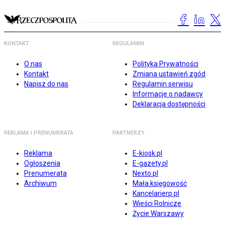
KONTAKT
REGULAMIN
O nas
Polityka Prywatności
Kontakt
Zmiana ustawień zgód
Napisz do nas
Regulamin serwisu
Informacje o nadawcy
Deklaracja dostępności
REKLAMA I PRENUMERATA
PARTNERZY
Reklama
E-kiosk.pl
Ogłoszenia
E-gazety.pl
Prenumerata
Nexto.pl
Archiwum
Mała księgowość
Kancelarierp.pl
Wieści Rolnicze
Życie Warszawy