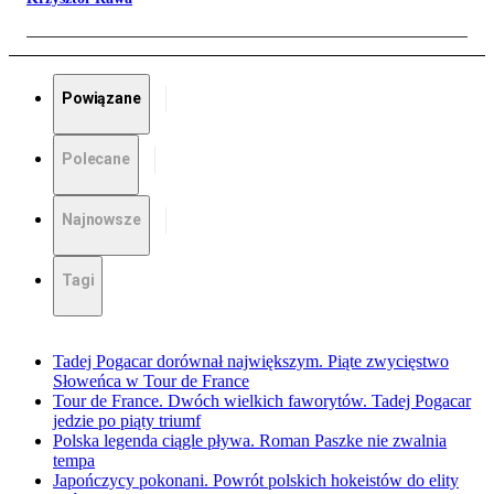
Powiązane
Polecane
Najnowsze
Tagi
Tadej Pogacar dorównał największym. Piąte zwycięstwo
Słoweńca w Tour de France
Tour de France. Dwóch wielkich faworytów. Tadej Pogacar
jedzie po piąty triumf
Polska legenda ciągle pływa. Roman Paszke nie zwalnia
tempa
Japończycy pokonani. Powrót polskich hokeistów do elity