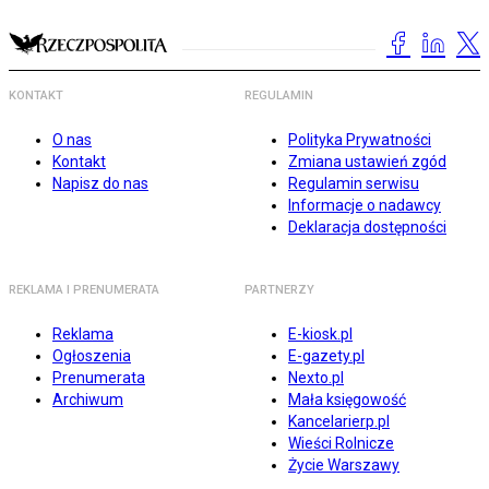
KONTAKT
REGULAMIN
O nas
Polityka Prywatności
Kontakt
Zmiana ustawień zgód
Napisz do nas
Regulamin serwisu
Informacje o nadawcy
Deklaracja dostępności
REKLAMA I PRENUMERATA
PARTNERZY
Reklama
E-kiosk.pl
Ogłoszenia
E-gazety.pl
Prenumerata
Nexto.pl
Archiwum
Mała księgowość
Kancelarierp.pl
Wieści Rolnicze
Życie Warszawy