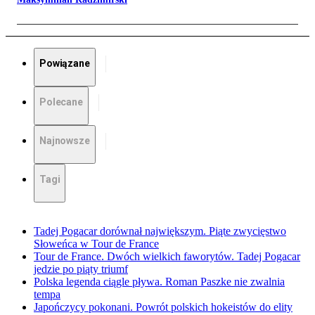
Powiązane
Polecane
Najnowsze
Tagi
Tadej Pogacar dorównał największym. Piąte zwycięstwo
Słoweńca w Tour de France
Tour de France. Dwóch wielkich faworytów. Tadej Pogacar
jedzie po piąty triumf
Polska legenda ciągle pływa. Roman Paszke nie zwalnia
tempa
Japończycy pokonani. Powrót polskich hokeistów do elity