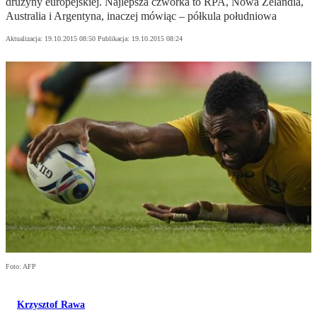
drużyny europejskiej. Najlepsza czwórka to RPA, Nowa Zelandia,
Australia i Argentyna, inaczej mówiąc – półkula południowa
Aktualizacja:
19.10.2015 08:50
Publikacja:
19.10.2015 08:24
Foto: AFP
Krzysztof Rawa