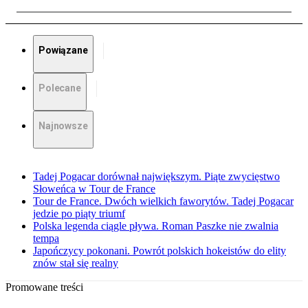
Powiązane
Polecane
Najnowsze
Tadej Pogacar dorównał największym. Piąte zwycięstwo
Słoweńca w Tour de France
Tour de France. Dwóch wielkich faworytów. Tadej Pogacar
jedzie po piąty triumf
Polska legenda ciągle pływa. Roman Paszke nie zwalnia
tempa
Japończycy pokonani. Powrót polskich hokeistów do elity
znów stał się realny
Promowane treści