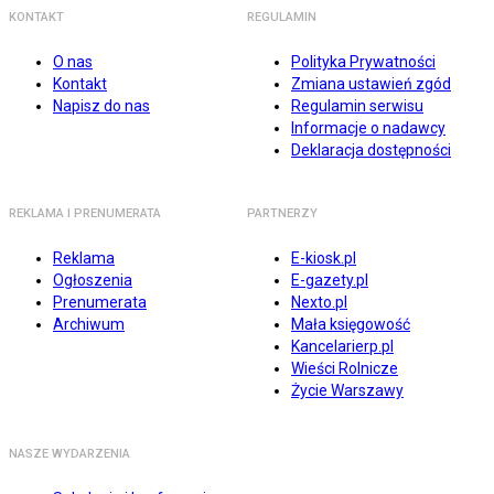
KONTAKT
REGULAMIN
O nas
Polityka Prywatności
Kontakt
Zmiana ustawień zgód
Napisz do nas
Regulamin serwisu
Informacje o nadawcy
Deklaracja dostępności
REKLAMA I PRENUMERATA
PARTNERZY
Reklama
E-kiosk.pl
Ogłoszenia
E-gazety.pl
Prenumerata
Nexto.pl
Archiwum
Mała księgowość
Kancelarierp.pl
Wieści Rolnicze
Życie Warszawy
NASZE WYDARZENIA