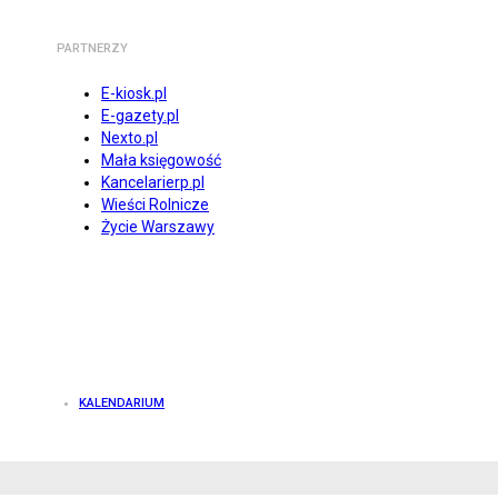
PARTNERZY
E-kiosk.pl
E-gazety.pl
Nexto.pl
Mała księgowość
Kancelarierp.pl
Wieści Rolnicze
Życie Warszawy
KALENDARIUM