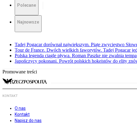
Polecane
Najnowsze
Tadej Pogacar dorównał największym. Piąte zwycięstwo Słow
Tour de France. Dwóch wielkich faworytów. Tadej Pogacar jedz
Polska legenda ciągle pływa. Roman Paszke nie zwalnia tempa
Japończycy pokonani. Powrót polskich hokeistów do elity znów 
Promowane treści
KONTAKT
O nas
Kontakt
Napisz do nas