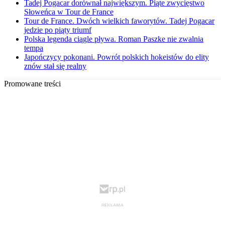
Tadej Pogacar dorównał największym. Piąte zwycięstwo
Słoweńca w Tour de France
Tour de France. Dwóch wielkich faworytów. Tadej Pogacar
jedzie po piąty triumf
Polska legenda ciągle pływa. Roman Paszke nie zwalnia
tempa
Japończycy pokonani. Powrót polskich hokeistów do elity
znów stał się realny
Promowane treści