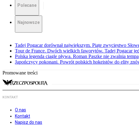
Polecane
Najnowsze
Tadej Pogacar dorównał największym. Piąte zwycięstwo Słow
Tour de France. Dwóch wielkich faworytów. Tadej Pogacar jedz
Polska legenda ciągle pływa. Roman Paszke nie zwalnia tempa
Japończycy pokonani. Powrót polskich hokeistów do elity znów 
Promowane treści
KONTAKT
O nas
Kontakt
Napisz do nas