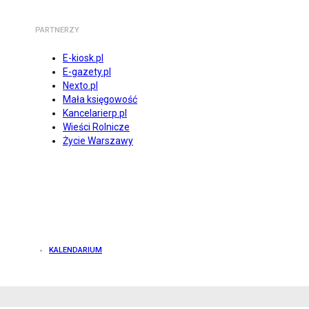
PARTNERZY
E-kiosk.pl
E-gazety.pl
Nexto.pl
Mała księgowość
Kancelarierp.pl
Wieści Rolnicze
Życie Warszawy
KALENDARIUM