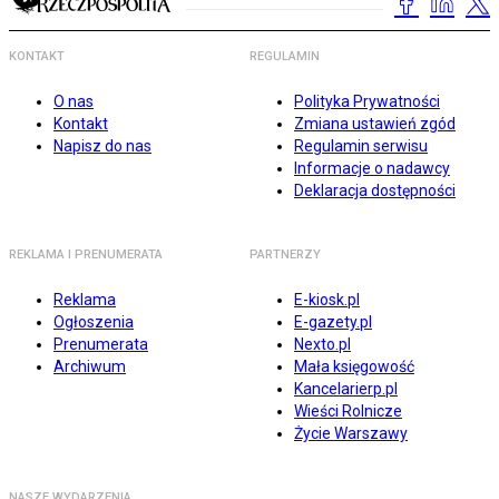
KONTAKT
REGULAMIN
O nas
Polityka Prywatności
Kontakt
Zmiana ustawień zgód
Napisz do nas
Regulamin serwisu
Informacje o nadawcy
Deklaracja dostępności
REKLAMA I PRENUMERATA
PARTNERZY
Reklama
E-kiosk.pl
Ogłoszenia
E-gazety.pl
Prenumerata
Nexto.pl
Archiwum
Mała księgowość
Kancelarierp.pl
Wieści Rolnicze
Życie Warszawy
NASZE WYDARZENIA