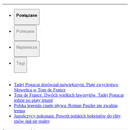
Powiązane
Polecane
Najnowsze
Tagi
Tadej Pogacar dorównał największym. Piąte zwycięstwo
Słoweńca w Tour de France
Tour de France. Dwóch wielkich faworytów. Tadej Pogacar
jedzie po piąty triumf
Polska legenda ciągle pływa. Roman Paszke nie zwalnia
tempa
Japończycy pokonani. Powrót polskich hokeistów do elity
znów stał się realny