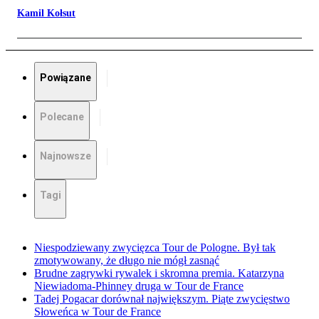
Kamil Kołsut
Powiązane
Polecane
Najnowsze
Tagi
Niespodziewany zwycięzca Tour de Pologne. Był tak
zmotywowany, że długo nie mógł zasnąć
Brudne zagrywki rywalek i skromna premia. Katarzyna
Niewiadoma-Phinney druga w Tour de France
Tadej Pogacar dorównał największym. Piąte zwycięstwo
Słoweńca w Tour de France