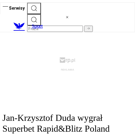
Serwisy
S
port
Jan-Krzysztof Duda wygrał
Superbet Rapid&Blitz Poland