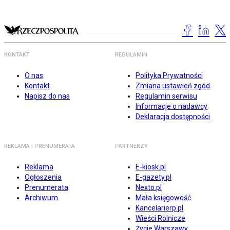
KONTAKT
REGULAMIN
O nas
Polityka Prywatności
Kontakt
Zmiana ustawień zgód
Napisz do nas
Regulamin serwisu
Informacje o nadawcy
Deklaracja dostępności
REKLAMA I PRENUMERATA
PARTNERZY
Reklama
E-kiosk.pl
Ogłoszenia
E-gazety.pl
Prenumerata
Nexto.pl
Archiwum
Mała księgowość
Kancelarierp.pl
Wieści Rolnicze
Życie Warszawy