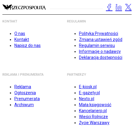
KONTAKT
REGULAMIN
O nas
Polityka Prywatności
Kontakt
Zmiana ustawień zgód
Napisz do nas
Regulamin serwisu
Informacje o nadawcy
Deklaracja dostępności
REKLAMA I PRENUMERATA
PARTNERZY
Reklama
E-kiosk.pl
Ogłoszenia
E-gazety.pl
Prenumerata
Nexto.pl
Archiwum
Mała księgowość
Kancelarierp.pl
Wieści Rolnicze
Życie Warszawy