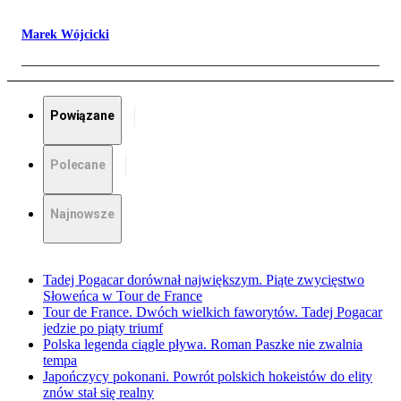
Marek Wójcicki
Powiązane
Polecane
Najnowsze
Tadej Pogacar dorównał największym. Piąte zwycięstwo
Słoweńca w Tour de France
Tour de France. Dwóch wielkich faworytów. Tadej Pogacar
jedzie po piąty triumf
Polska legenda ciągle pływa. Roman Paszke nie zwalnia
tempa
Japończycy pokonani. Powrót polskich hokeistów do elity
znów stał się realny