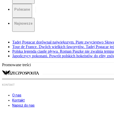
Polecane
Najnowsze
Tadej Pogacar dorównał największym. Piąte zwycięstwo Słow
Tour de France. Dwóch wielkich faworytów. Tadej Pogacar jedz
Polska legenda ciągle pływa. Roman Paszke nie zwalnia tempa
Japończycy pokonani. Powrót polskich hokeistów do elity znów 
Promowane treści
KONTAKT
O nas
Kontakt
Napisz do nas