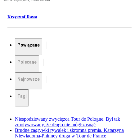
Foto: Rzeczpospolita, Robert Michael
Krzysztof Rawa
Powiązane
Polecane
Najnowsze
Tagi
Niespodziewany zwycięzca Tour de Pologne. Był tak
zmotywowany, że długo nie mógł zasnąć
Brudne zagrywki rywalek i skromna premia. Katarzyna
Niewiadoma-Phinney druga w Tour de France