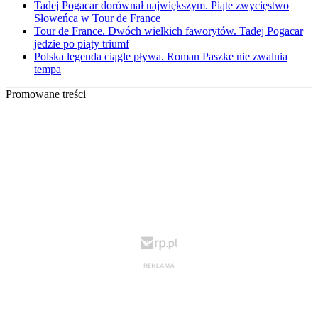
Tadej Pogacar dorównał największym. Piąte zwycięstwo
Słoweńca w Tour de France
Tour de France. Dwóch wielkich faworytów. Tadej Pogacar
jedzie po piąty triumf
Polska legenda ciągle pływa. Roman Paszke nie zwalnia
tempa
Promowane treści