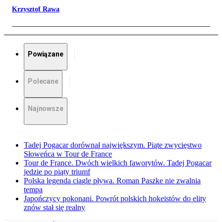
Krzysztof Rawa
Powiązane
Polecane
Najnowsze
Tadej Pogacar dorównał największym. Piąte zwycięstwo
Słoweńca w Tour de France
Tour de France. Dwóch wielkich faworytów. Tadej Pogacar
jedzie po piąty triumf
Polska legenda ciągle pływa. Roman Paszke nie zwalnia
tempa
Japończycy pokonani. Powrót polskich hokeistów do elity
znów stał się realny