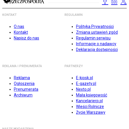
KONTAKT
REGULAMIN
O nas
Polityka Prywatności
Kontakt
Zmiana ustawień zgód
Napisz do nas
Regulamin serwisu
Informacje o nadawcy
Deklaracja dostępności
REKLAMA I PRENUMERATA
PARTNERZY
Reklama
E-kiosk.pl
Ogłoszenia
E-gazety.pl
Prenumerata
Nexto.pl
Archiwum
Mała księgowość
Kancelarierp.pl
Wieści Rolnicze
Życie Warszawy
NASZE WYDARZENIA