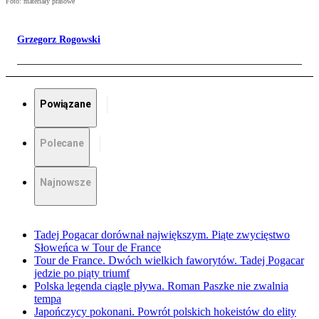
Foto: materiały prasowe
Grzegorz Rogowski
Powiązane
Polecane
Najnowsze
Tadej Pogacar dorównał największym. Piąte zwycięstwo
Słoweńca w Tour de France
Tour de France. Dwóch wielkich faworytów. Tadej Pogacar
jedzie po piąty triumf
Polska legenda ciągle pływa. Roman Paszke nie zwalnia
tempa
Japończycy pokonani. Powrót polskich hokeistów do elity