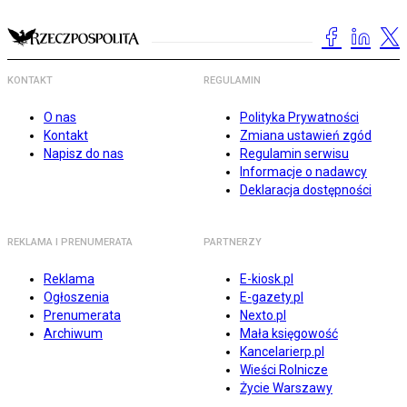
KONTAKT
REGULAMIN
O nas
Polityka Prywatności
Kontakt
Zmiana ustawień zgód
Napisz do nas
Regulamin serwisu
Informacje o nadawcy
Deklaracja dostępności
REKLAMA I PRENUMERATA
PARTNERZY
Reklama
E-kiosk.pl
Ogłoszenia
E-gazety.pl
Prenumerata
Nexto.pl
Archiwum
Mała księgowość
Kancelarierp.pl
Wieści Rolnicze
Życie Warszawy