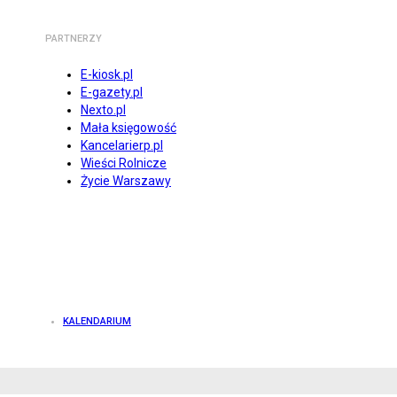
PARTNERZY
E-kiosk.pl
E-gazety.pl
Nexto.pl
Mała księgowość
Kancelarierp.pl
Wieści Rolnicze
Życie Warszawy
KALENDARIUM