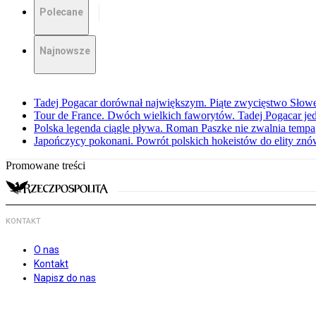
Polecane
Najnowsze
Tadej Pogacar dorównał największym. Piąte zwycięstwo Słow
Tour de France. Dwóch wielkich faworytów. Tadej Pogacar jedz
Polska legenda ciągle pływa. Roman Paszke nie zwalnia tempa
Japończycy pokonani. Powrót polskich hokeistów do elity znów 
Promowane treści
KONTAKT
O nas
Kontakt
Napisz do nas