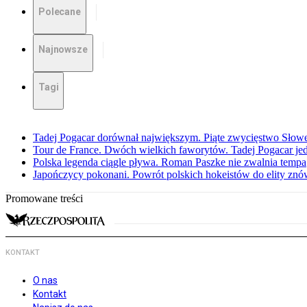
Polecane
Najnowsze
Tagi
Tadej Pogacar dorównał największym. Piąte zwycięstwo Słow
Tour de France. Dwóch wielkich faworytów. Tadej Pogacar jedz
Polska legenda ciągle pływa. Roman Paszke nie zwalnia tempa
Japończycy pokonani. Powrót polskich hokeistów do elity znów 
Promowane treści
KONTAKT
O nas
Kontakt