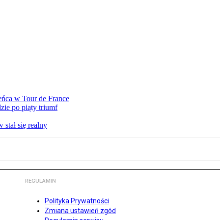
eńca w Tour de France
ie po piąty triumf
stał się realny
REGULAMIN
Polityka Prywatności
Zmiana ustawień zgód