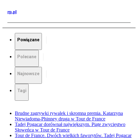
rp.pl
Powiązane
Polecane
Najnowsze
Tagi
Brudne zagrywki rywalek i skromna premia. Katarzyna
Niewiadoma-Phinney druga w Tour de France
Tadej Pogacar dorównał największym. Piąte zwycięstwo
Słoweńca w Tour de France
Tour de France. Dwóch wielkich faworytów. Tadej Pogacar