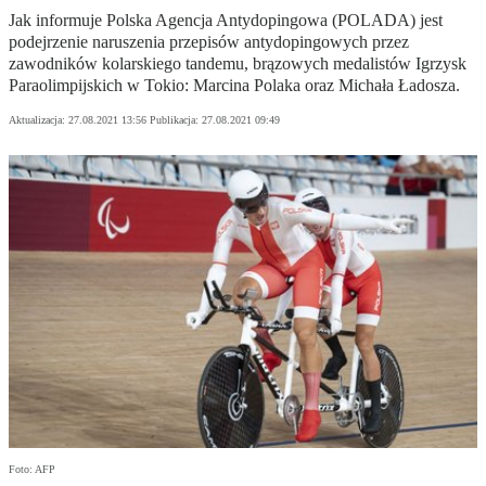
Jak informuje Polska Agencja Antydopingowa (POLADA) jest
podejrzenie naruszenia przepisów antydopingowych przez
zawodników kolarskiego tandemu, brązowych medalistów Igrzysk
Paraolimpijskich w Tokio: Marcina Polaka oraz Michała Ładosza.
Aktualizacja:
27.08.2021 13:56
Publikacja:
27.08.2021 09:49
Foto: AFP