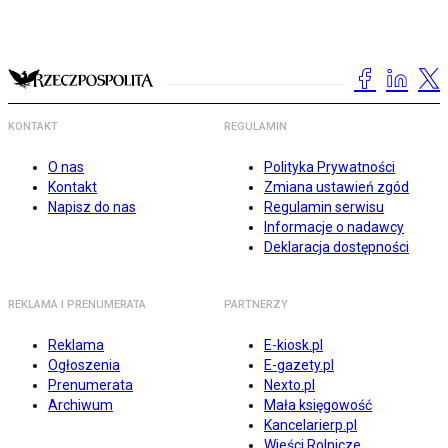
KONTAKT
REGULAMIN
O nas
Polityka Prywatności
Kontakt
Zmiana ustawień zgód
Napisz do nas
Regulamin serwisu
Informacje o nadawcy
Deklaracja dostępności
REKLAMA I PRENUMERATA
PARTNERZY
Reklama
E-kiosk.pl
Ogłoszenia
E-gazety.pl
Prenumerata
Nexto.pl
Archiwum
Mała księgowość
Kancelarierp.pl
Wieści Rolnicze