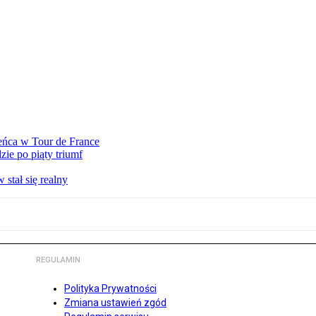
eńca w Tour de France
ie po piąty triumf
stał się realny
REGULAMIN
Polityka Prywatności
Zmiana ustawień zgód