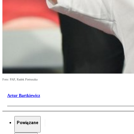
Foto: PAP, Radek Pietruszka
Artur Bartkiewicz
Powiązane