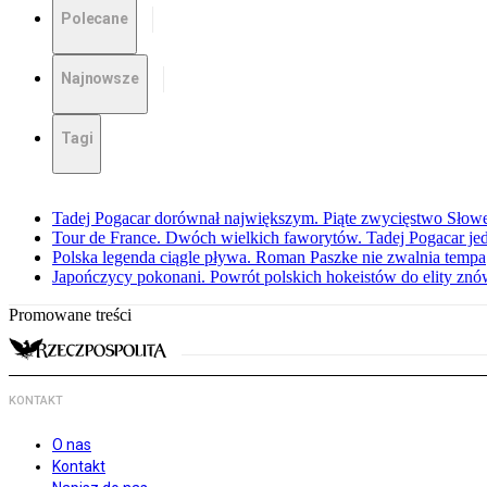
Polecane
Najnowsze
Tagi
Tadej Pogacar dorównał największym. Piąte zwycięstwo Słow
Tour de France. Dwóch wielkich faworytów. Tadej Pogacar jedz
Polska legenda ciągle pływa. Roman Paszke nie zwalnia tempa
Japończycy pokonani. Powrót polskich hokeistów do elity znów 
Promowane treści
KONTAKT
O nas
Kontakt