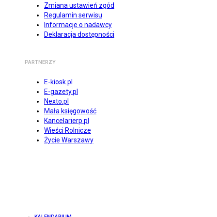
Zmiana ustawień zgód
Regulamin serwisu
Informacje o nadawcy
Deklaracja dostępności
PARTNERZY
E-kiosk.pl
E-gazety.pl
Nexto.pl
Mała księgowość
Kancelarierp.pl
Wieści Rolnicze
Życie Warszawy
KALENDARIUM