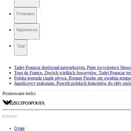
Polecane
Najnowsze
Tagi
Tadej Pogacar dorównał największym. Piąte zwycięstwo Słow
Tour de France. Dwóch wielkich faworytów. Tadej Pogacar jedz
Polska legenda ciągle pływa. Roman Paszke nie zwalnia tempa
Japończycy pokonani. Powrót polskich hokeistów do elity znów 
Promowane treści
KONTAKT
O nas