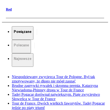
Red
Powiązane
Polecane
Najnowsze
Niespodziewany zwycięzca Tour de Pologne. Był tak
zmotywowany, że długo nie mógł zasnąć
Brudne zagrywki rywalek i skromna premia. Katarzyna
Niewiadoma-Phinney druga w Tour de France
Tadej Pogacar dorównał największym. Piąte zwycięstwo
Słoweńca w Tour de France
Tour de France. Dwóch wielkich faworytów. Tadej Pogacar
jedzie po piąty triumf