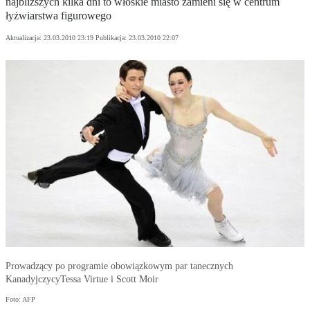
najbliższych kilka dni to włoskie miasto zamieni się w centrum
łyżwiarstwa figurowego
Aktualizacja:
23.03.2010 23:19
Publikacja:
23.03.2010 22:07
Prowadzący po programie obowiązkowym par tanecznych
KanadyjczycyTessa Virtue i Scott Moir
Foto: AFP