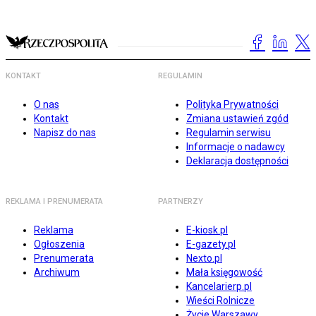
KONTAKT
REGULAMIN
O nas
Polityka Prywatności
Kontakt
Zmiana ustawień zgód
Napisz do nas
Regulamin serwisu
Informacje o nadawcy
Deklaracja dostępności
REKLAMA I PRENUMERATA
PARTNERZY
Reklama
E-kiosk.pl
Ogłoszenia
E-gazety.pl
Prenumerata
Nexto.pl
Archiwum
Mała księgowość
Kancelarierp.pl
Wieści Rolnicze
Życie Warszawy