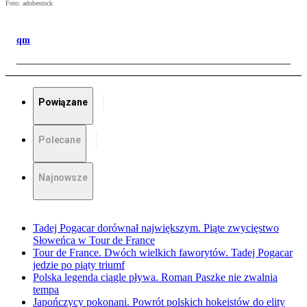
Foto: adobestock
qm
Powiązane
Polecane
Najnowsze
Tadej Pogacar dorównał największym. Piąte zwycięstwo
Słoweńca w Tour de France
Tour de France. Dwóch wielkich faworytów. Tadej Pogacar
jedzie po piąty triumf
Polska legenda ciągle pływa. Roman Paszke nie zwalnia
tempa
Japończycy pokonani. Powrót polskich hokeistów do elity