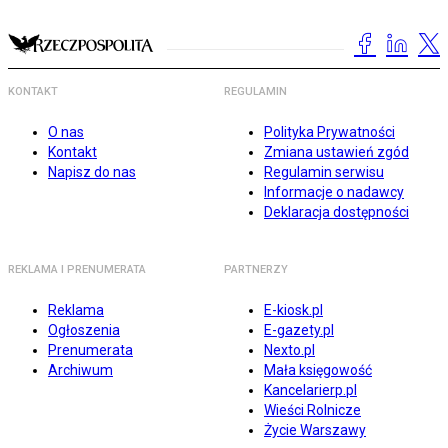
KONTAKT
REGULAMIN
O nas
Polityka Prywatności
Kontakt
Zmiana ustawień zgód
Napisz do nas
Regulamin serwisu
Informacje o nadawcy
Deklaracja dostępności
REKLAMA I PRENUMERATA
PARTNERZY
Reklama
E-kiosk.pl
Ogłoszenia
E-gazety.pl
Prenumerata
Nexto.pl
Archiwum
Mała księgowość
Kancelarierp.pl
Wieści Rolnicze
Życie Warszawy