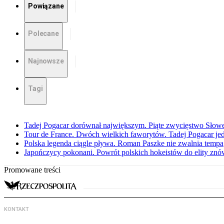
Powiązane
Polecane
Najnowsze
Tagi
Tadej Pogacar dorównał największym. Piąte zwycięstwo Słow
Tour de France. Dwóch wielkich faworytów. Tadej Pogacar jedz
Polska legenda ciągle pływa. Roman Paszke nie zwalnia tempa
Japończycy pokonani. Powrót polskich hokeistów do elity znów 
Promowane treści
KONTAKT