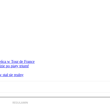
eńca w Tour de France
ie po piąty triumf
stał się realny
REGULAMIN