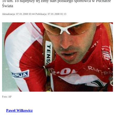
10 km. To najlepszy tej zimy start polskiego sportowca w Pucharze
Świata
Aktualizacja:
07.01.2008 03:44
Publikacja:
07.01.2008 01:13
Foto: AP
Paweł Wilkowicz