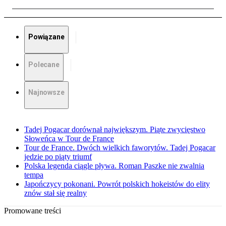
Powiązane
Polecane
Najnowsze
Tadej Pogacar dorównał największym. Piąte zwycięstwo
Słoweńca w Tour de France
Tour de France. Dwóch wielkich faworytów. Tadej Pogacar
jedzie po piąty triumf
Polska legenda ciągle pływa. Roman Paszke nie zwalnia
tempa
Japończycy pokonani. Powrót polskich hokeistów do elity
znów stał się realny
Promowane treści