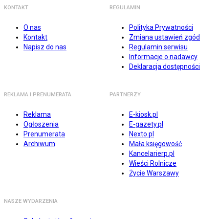
KONTAKT
REGULAMIN
O nas
Polityka Prywatności
Kontakt
Zmiana ustawień zgód
Napisz do nas
Regulamin serwisu
Informacje o nadawcy
Deklaracja dostępności
REKLAMA I PRENUMERATA
PARTNERZY
Reklama
E-kiosk.pl
Ogłoszenia
E-gazety.pl
Prenumerata
Nexto.pl
Archiwum
Mała księgowość
Kancelarierp.pl
Wieści Rolnicze
Życie Warszawy
NASZE WYDARZENIA